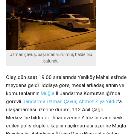
Instagram
Youtube
Uzman çavuş, başından vurulmuş halde ölü
bulundu
Olay, dün saat 19.00 sıralarında Yeniköy Mahallesi’nde
meydana geldi. İddiaya göre, mesai arkadaşlarının ve
komutanlarının
Muğla
İl Jandarma Komutanlığı’nda
görevli
Jandarma Uzman Çavuş
Ahmet Ziya Yıldız
’a
ulaşamaması üzerine durum, 112 Acil Çağrı
Merkezi’ne bildirildi. İhbar üzerine Yıldız’ın evine sevk
edilen polis ekipleri, kapının açılmaması üzerine Muğla
Büyükşehir Belediyesi İtfaiye Daire Başkanlığı’ndan