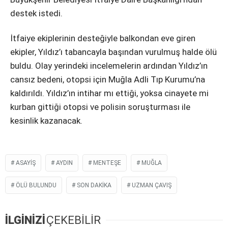
destek istedi.
İtfaiye ekiplerinin desteğiyle balkondan eve giren
ekipler, Yıldız’ı tabancayla başından vurulmuş halde ölü
buldu. Olay yerindeki incelemelerin ardından Yıldız’ın
cansız bedeni, otopsi için Muğla Adli Tıp Kurumu’na
kaldırıldı. Yıldız’ın intihar mı ettiği, yoksa cinayete mi
kurban gittiği otopsi ve polisin soruşturması ile
kesinlik kazanacak.
ASAYIŞ
AYDIN
MENTEŞE
MUĞLA
ÖLÜ BULUNDU
SON DAKIKA
UZMAN ÇAVIŞ
İLGİNİZİ
ÇEKEBİLİR