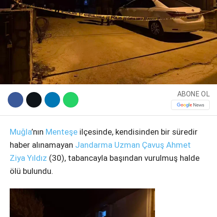
ABONE OL
WhatsApp İhbar Hattı
Muğla
’nın
Menteşe
ilçesinde, kendisinden bir süredir
haber alınamayan
Jandarma Uzman Çavuş
Ahmet
Ziya Yıldız
(30), tabancayla başından vurulmuş halde
ölü bulundu.
Facebook