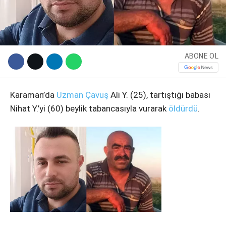
ABONE OL
Karaman’da
Uzman Çavuş
Ali Y. (25), tartıştığı babası
Nihat Y.’yi (60) beylik tabancasıyla vurarak
öldürdü
.
WhatsApp İhbar Hattı
Facebook